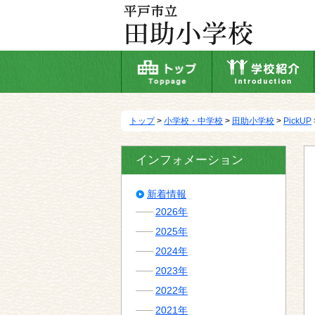
本
文
へ
移
動
トップ
>
小学校・中学校
>
田助小学校
>
PickUP
インフォメーション
新着情報
2026年
2025年
2024年
2023年
2022年
2021年