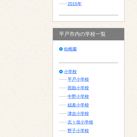
2015年
平戸市内の学校一覧
幼稚園
小学校
平戸小学校
田助小学校
中野小学校
紐差小学校
津吉小学校
志々伎小学校
野子小学校