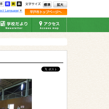
ect Language
▼