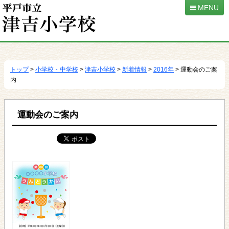
MENU
本
文
へ
トップ
>
小学校・中学校
>
津吉小学校
>
新着情報
>
2016年
> 運動会のご案
移
内
動
運動会のご案内