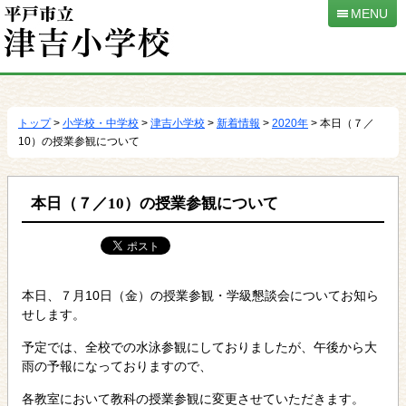
MENU
本
文
へ
トップ
>
小学校・中学校
>
津吉小学校
>
新着情報
>
2020年
> 本日（７／
移
10）の授業参観について
動
本日（７／10）の授業参観について
本日、７月10日（金）の授業参観・学級懇談会についてお知ら
せします。
予定では、全校での水泳参観にしておりましたが、午後から大
雨の予報になっておりますので、
各教室において教科の授業参観に変更させていただきます。