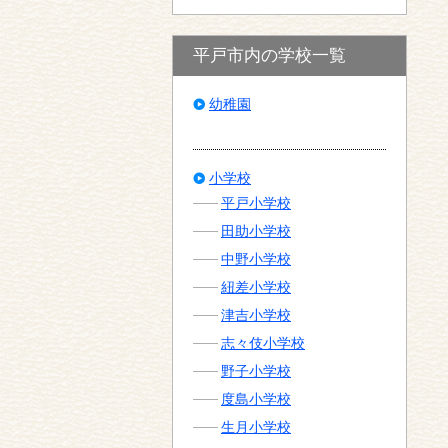
平戸市内の学校一覧
幼稚園
小学校
平戸小学校
田助小学校
中野小学校
紐差小学校
津吉小学校
志々伎小学校
野子小学校
度島小学校
生月小学校