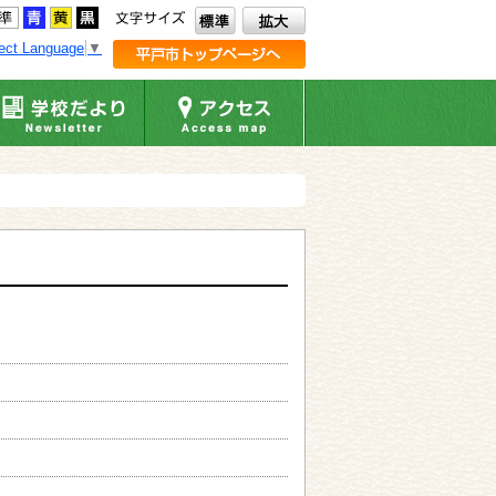
ect Language
▼