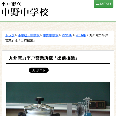
MENU
本
文
へ
トップ
>
小学校・中学校
>
中野中学校
>
PickUP
>
2016年
> 九州電力平戸
移
営業所様「出前授業」
動
九州電力平戸営業所様「出前授業」