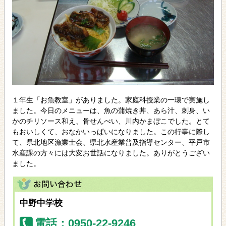
１年生「お魚教室」がありました。家庭科授業の一環で実施し
ました。今日のメニューは、魚の蒲焼き丼、あら汁、刺身、い
かのチリソース和え、骨せんべい、川内かまぼこでした。とて
もおいしくて、おなかいっぱいになりました。この行事に際し
て、県北地区漁業士会、県北水産業普及指導センター、平戸市
水産課の方々には大変お世話になりました。ありがとうござい
ました。
中野中学校
電話：0950-22-9246