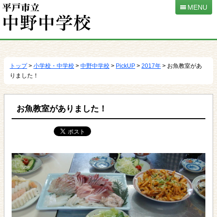
MENU
本
文
へ
トップ
>
小学校・中学校
>
中野中学校
>
PickUP
>
2017年
> お魚教室があ
移
りました！
動
お魚教室がありました！