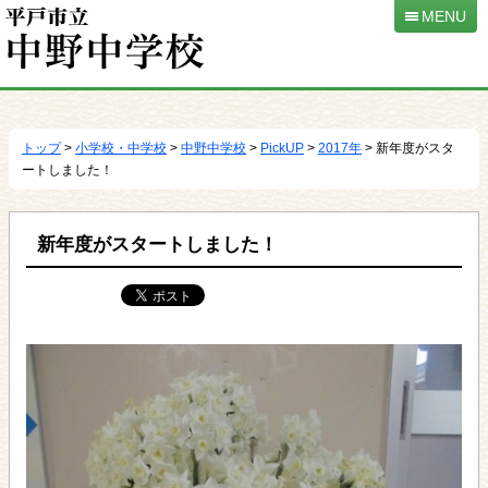
MENU
本
文
へ
トップ
>
小学校・中学校
>
中野中学校
>
PickUP
>
2017年
> 新年度がスタ
移
ートしました！
動
新年度がスタートしました！