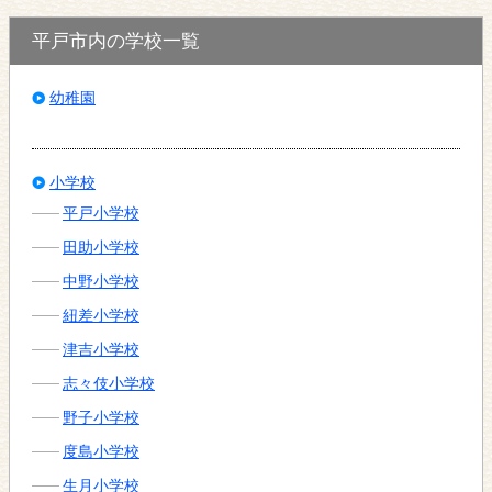
平戸市内の学校一覧
幼稚園
小学校
平戸小学校
田助小学校
中野小学校
紐差小学校
津吉小学校
志々伎小学校
野子小学校
度島小学校
生月小学校