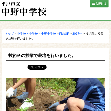
MENU
本
文
へ
トップ
>
小学校・中学校
>
中野中学校
>
PickUP
>
2017年
> 技術科の授業
移
で栽培を行いました。
動
技術科の授業で栽培を行いました。