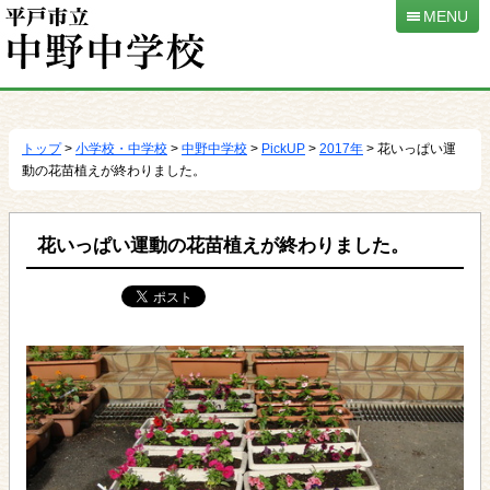
MENU
本
文
へ
トップ
>
小学校・中学校
>
中野中学校
>
PickUP
>
2017年
> 花いっぱい運
移
動の花苗植えが終わりました。
動
花いっぱい運動の花苗植えが終わりました。