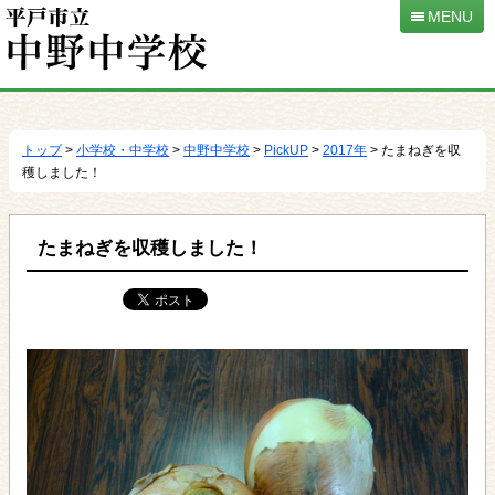
MENU
本
文
へ
トップ
>
小学校・中学校
>
中野中学校
>
PickUP
>
2017年
> たまねぎを収
移
穫しました！
動
たまねぎを収穫しました！