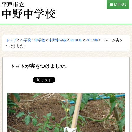
MENU
本
文
へ
トップ
>
小学校・中学校
>
中野中学校
>
PickUP
>
2017年
> トマトが実を
移
つけました。
動
トマトが実をつけました。