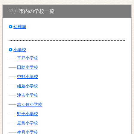
平戸市内の学校一覧
幼稚園
小学校
平戸小学校
田助小学校
中野小学校
紐差小学校
津吉小学校
志々伎小学校
野子小学校
度島小学校
生月小学校