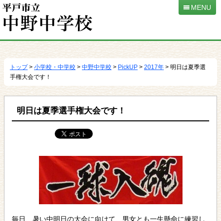
MENU
本
文
へ
トップ
>
小学校・中学校
>
中野中学校
>
PickUP
>
2017年
> 明日は夏季選
移
手権大会です！
動
明日は夏季選手権大会です！
毎日、暑い中明日の大会に向けて、男女とも一生懸命に練習し