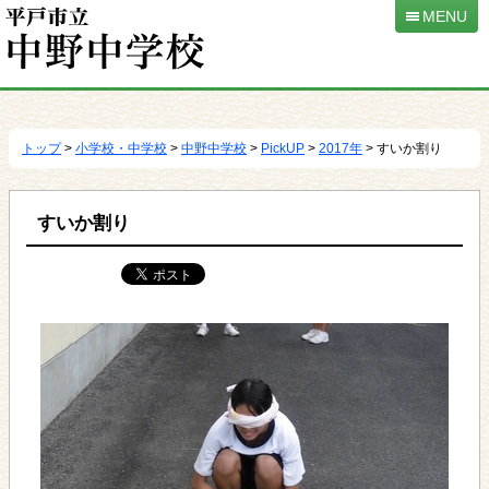
MENU
本
文
へ
トップ
>
小学校・中学校
>
中野中学校
>
PickUP
>
2017年
> すいか割り
移
動
すいか割り