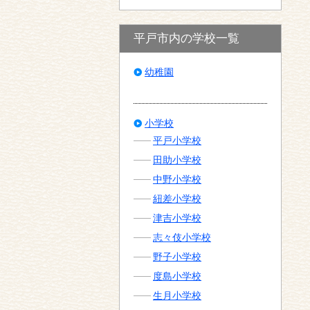
平戸市内の学校一覧
幼稚園
小学校
平戸小学校
田助小学校
中野小学校
紐差小学校
津吉小学校
志々伎小学校
野子小学校
度島小学校
生月小学校