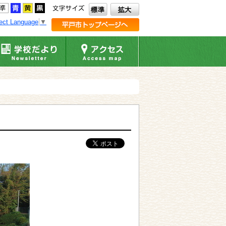
ect Language
▼