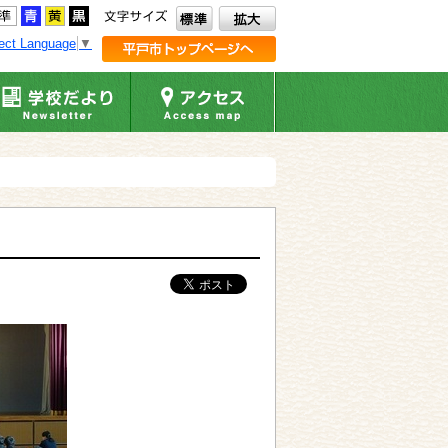
ect Language
▼