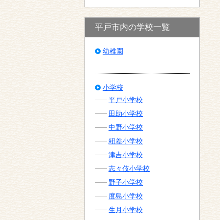
平戸市内の学校一覧
幼稚園
小学校
平戸小学校
田助小学校
中野小学校
紐差小学校
津吉小学校
志々伎小学校
野子小学校
度島小学校
生月小学校