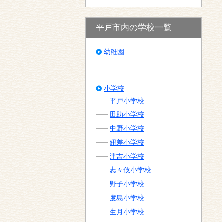
平戸市内の学校一覧
幼稚園
小学校
平戸小学校
田助小学校
中野小学校
紐差小学校
津吉小学校
志々伎小学校
野子小学校
度島小学校
生月小学校