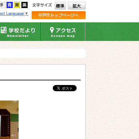
ect Language
▼