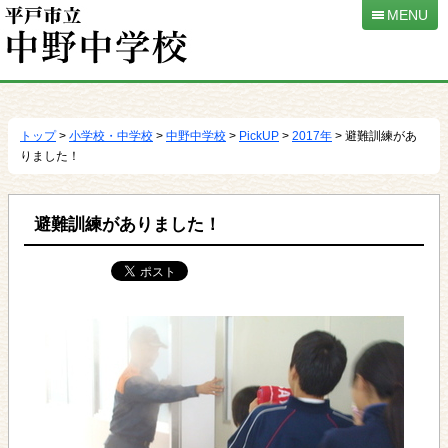
MENU
本
文
へ
トップ
>
小学校・中学校
>
中野中学校
>
PickUP
>
2017年
> 避難訓練があ
移
りました！
動
避難訓練がありました！