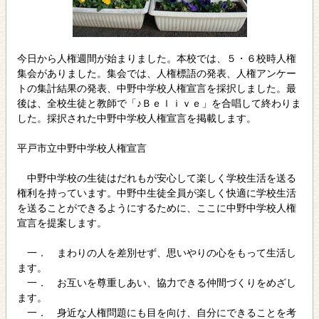
今日から人権週間が始まりました。本校では、５・６校時人権
集会がありました。集会では、人権標語の発表、人権アンケー
トの集計結果の発表、中野中学校人権宣言を採択しました。最
後は、全校生徒と教師で「♪Ｂｅｌｉｖｅ」を合唱して終わりま
した。採択された中野中学校人権宣言を掲載します。
平戸市立中野中学校人権宣言
中野中学校の生徒はだれもが安心して楽しく学校生活を送る
権利を持っています。中野中生徒全員が楽しく快適に学校生活
を送ることができるようにするために、ここに中野中学校人権
宣言を提案します。
一． まわりの人を差別せず、思いやりの心をもって生活し
ます。
一． お互いを尊重しあい、協力できる仲間づくりをめざし
ます。
一． 身近な人権問題にも目を向け、自分にできることを考