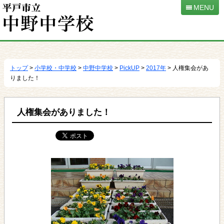
MENU
本
文
へ
トップ
>
小学校・中学校
>
中野中学校
>
PickUP
>
2017年
> 人権集会があ
移
りました！
動
人権集会がありました！