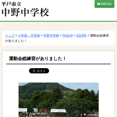
MENU
本
文
へ
トップ
>
小学校・中学校
>
中野中学校
>
PickUP
>
2018年
> 運動会総練習
移
がありました！
動
運動会総練習がありました！