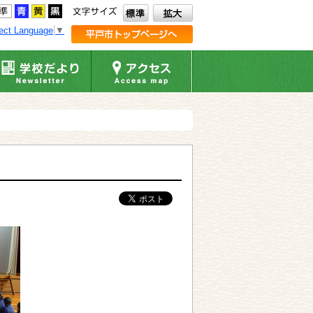
ect Language
▼