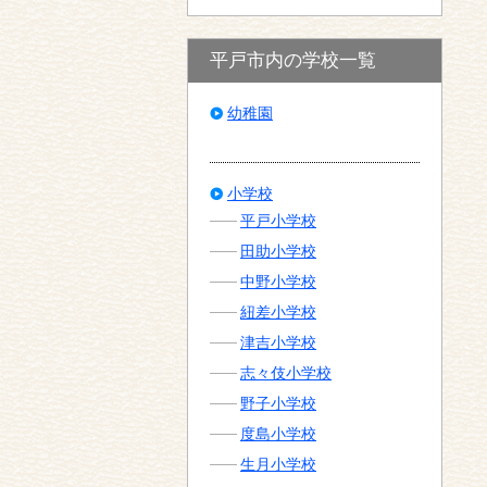
平戸市内の学校一覧
幼稚園
小学校
平戸小学校
田助小学校
中野小学校
紐差小学校
津吉小学校
志々伎小学校
野子小学校
度島小学校
生月小学校