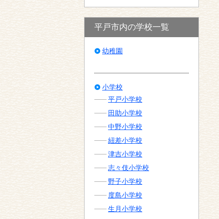
平戸市内の学校一覧
幼稚園
小学校
平戸小学校
田助小学校
中野小学校
紐差小学校
津吉小学校
志々伎小学校
野子小学校
度島小学校
生月小学校