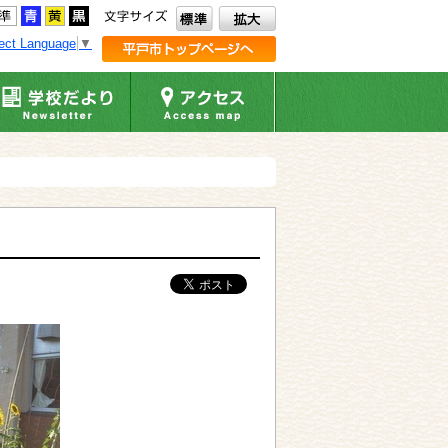
ect Language
▼