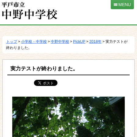
MENU
本
文
へ
トップ
>
小学校・中学校
>
中野中学校
>
PickUP
>
2018年
> 実力テストが
移
終わりました。
動
実力テストが終わりました。