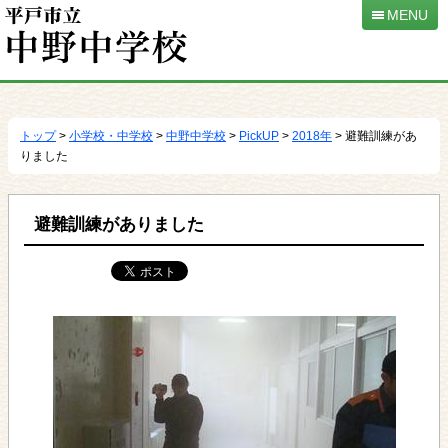
MENU
本
文
へ
トップ
>
小学校・中学校
>
中野中学校
>
PickUP
>
2018年
> 避難訓練があ
移
りました
動
避難訓練がありました