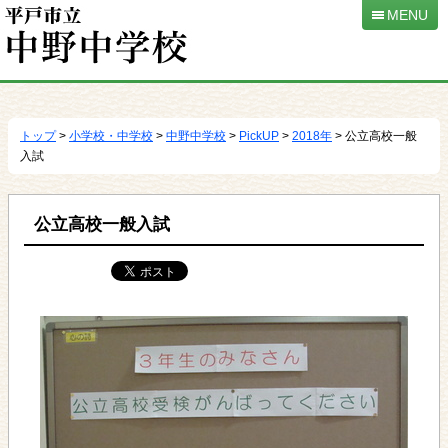
MENU
本
文
へ
トップ
>
小学校・中学校
>
中野中学校
>
PickUP
>
2018年
> 公立高校一般
移
入試
動
公立高校一般入試