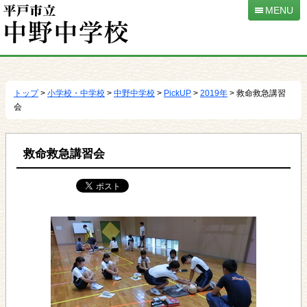
MENU
本
文
へ
トップ
>
小学校・中学校
>
中野中学校
>
PickUP
>
2019年
> 救命救急講習
移
会
動
救命救急講習会