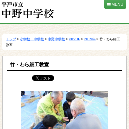
MENU
本
文
へ
トップ
>
小学校・中学校
>
中野中学校
>
PickUP
>
2019年
> 竹・わら細工
移
教室
動
竹・わら細工教室