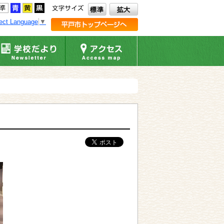
ect Language
▼