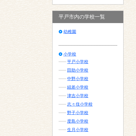
平戸市内の学校一覧
幼稚園
小学校
平戸小学校
田助小学校
中野小学校
紐差小学校
津吉小学校
志々伎小学校
野子小学校
度島小学校
生月小学校