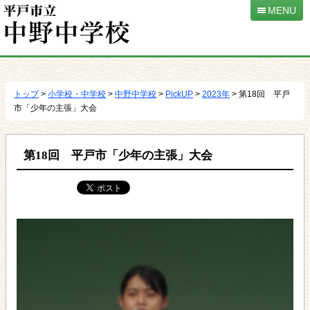
MENU
本
文
へ
トップ
>
小学校・中学校
>
中野中学校
>
PickUP
>
2023年
> 第18回 平戸
移
市「少年の主張」大会
動
第18回 平戸市「少年の主張」大会