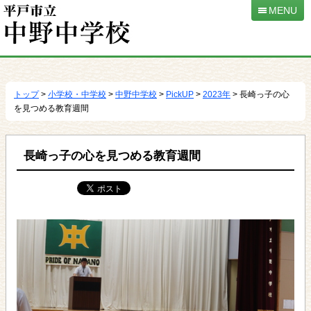
MENU
本
文
へ
トップ
>
小学校・中学校
>
中野中学校
>
PickUP
>
2023年
> 長崎っ子の心
移
を見つめる教育週間
動
長崎っ子の心を見つめる教育週間