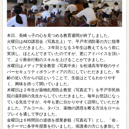
本日、長崎っ子の心を見つめる教育週間が終了しました。
火曜日はAED講習会（写真左上）で、平戸市消防署の方に指導
していただきました。３年目となる３年生は教えてもらう前に
実演し、ほとんどできていたのですが、更にアドバイスを頂い
て、より救命行動のスキルを上げることができました。
水曜日はメディア安全教室（写真中央）を松浦高等学校のサイ
バーセキュリティボランティアの方にしていただきました。年
齢の近い方からの話ということで、生徒はとてもわかりやす
く、興味を持って聞いていました。
木曜日は２年生が薬物乱用防止教室（写真左下）を平戸市民病
院の薬剤師の先生からしていただきました。毎年お世話になっ
ている先生ですが、今年も更に分かりやすく説明していただき
ました。アルコール、タバコ、薬物の誘惑を断る方法をロール
プレイを通して学びました。
金曜日は６時間目の道徳を授業参観（写真右下）とし、「命」
をテーマに各学年授業を行いました。保護者の方にも参加して