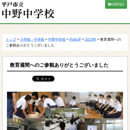
MENU
本
文
へ
トップ
>
小学校・中学校
>
中野中学校
>
PickUP
>
2023年
> 教育週間への
移
ご参観ありがとうございました
動
教育週間へのご参観ありがとうございました