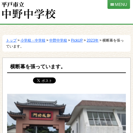
MENU
本
文
へ
トップ
>
小学校・中学校
>
中野中学校
>
PickUP
>
2023年
> 横断幕を張っ
移
ています。
動
横断幕を張っています。