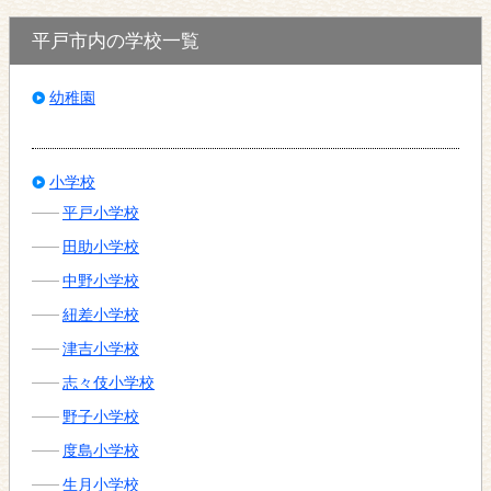
平戸市内の学校一覧
幼稚園
小学校
平戸小学校
田助小学校
中野小学校
紐差小学校
津吉小学校
志々伎小学校
野子小学校
度島小学校
生月小学校