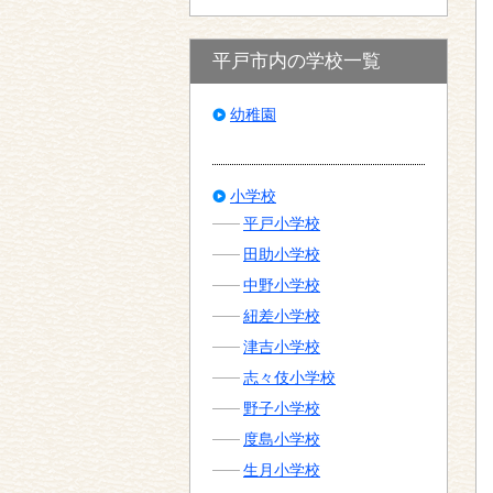
平戸市内の学校一覧
幼稚園
小学校
平戸小学校
田助小学校
中野小学校
紐差小学校
津吉小学校
志々伎小学校
野子小学校
度島小学校
生月小学校