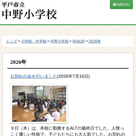
MENU
本
文
へ
トップ
>
小学校・中学校
>
中野小学校
>
PickUP
>
2026年
移
動
2026年
お別れの会を行いました
(2026年7月16日)
９日（木）は、本校に勤務するALTの最終日でした。人懐っ
こく優しい性格で、子どもたちにも大人気でした。お別れの