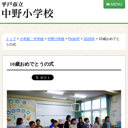
MENU
本
文
へ
トップ
>
小学校・中学校
>
中野小学校
>
PickUP
>
2026年
> 10歳おめでと
移
うの式
動
10歳おめでとうの式