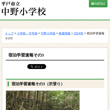
MENU
本
文
へ
トップ
>
小学校・中学校
>
中野小学校
>
新着情報
>
2024年
> 宿泊学習速報
移
その3
動
宿泊学習速報その3
宿泊学習速報その3（沢登り）