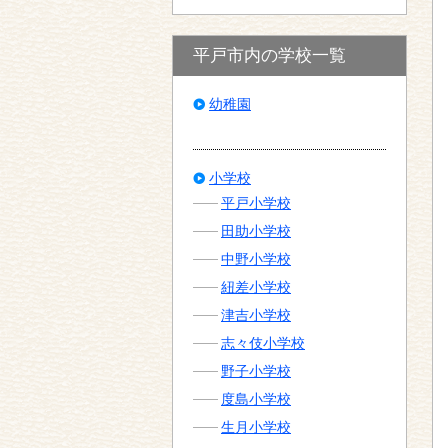
平戸市内の学校一覧
幼稚園
小学校
平戸小学校
田助小学校
中野小学校
紐差小学校
津吉小学校
志々伎小学校
野子小学校
度島小学校
生月小学校