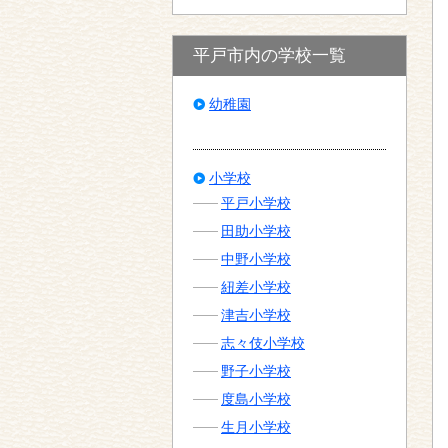
平戸市内の学校一覧
幼稚園
小学校
平戸小学校
田助小学校
中野小学校
紐差小学校
津吉小学校
志々伎小学校
野子小学校
度島小学校
生月小学校