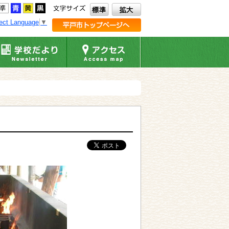
ect Language
▼