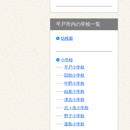
平戸市内の学校一覧
幼稚園
小学校
平戸小学校
田助小学校
中野小学校
紐差小学校
津吉小学校
志々伎小学校
野子小学校
度島小学校