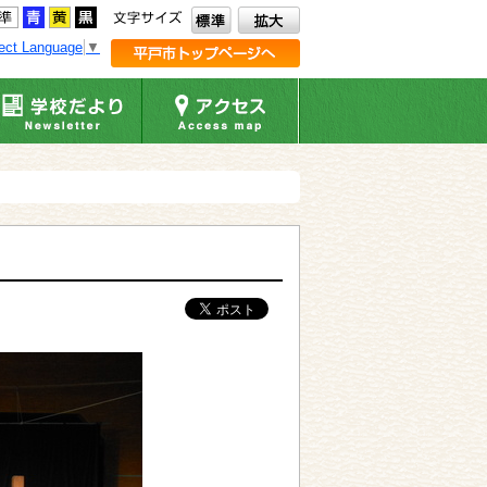
ect Language
▼