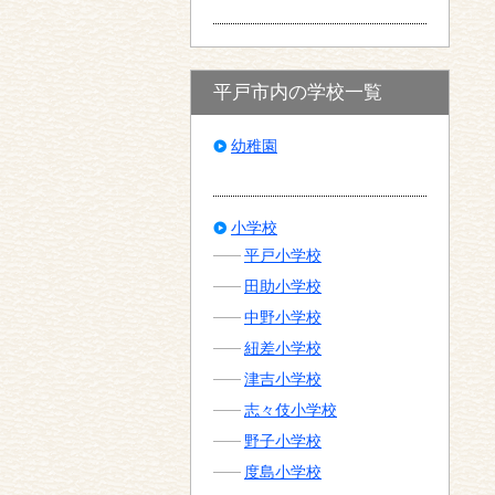
平戸市内の学校一覧
幼稚園
小学校
平戸小学校
田助小学校
中野小学校
紐差小学校
津吉小学校
志々伎小学校
野子小学校
度島小学校