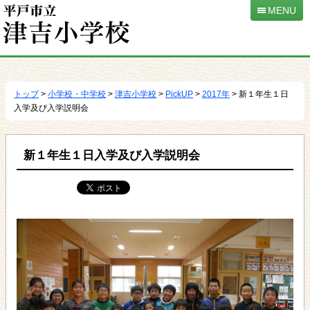
MENU
本
文
へ
トップ
>
小学校・中学校
>
津吉小学校
>
PickUP
>
2017年
> 新１年生１日
移
入学及び入学説明会
動
新１年生１日入学及び入学説明会