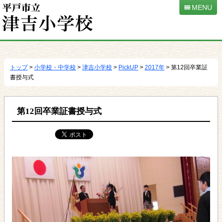
MENU
本
文
へ
トップ
>
小学校・中学校
>
津吉小学校
>
PickUP
>
2017年
> 第12回卒業証
移
書授与式
動
第12回卒業証書授与式