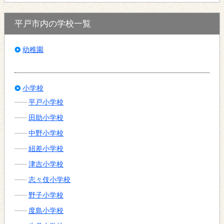
平戸市内の学校一覧
幼稚園
小学校
平戸小学校
田助小学校
中野小学校
紐差小学校
津吉小学校
志々伎小学校
野子小学校
度島小学校