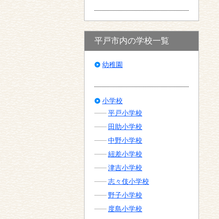
平戸市内の学校一覧
幼稚園
小学校
平戸小学校
田助小学校
中野小学校
紐差小学校
津吉小学校
志々伎小学校
野子小学校
度島小学校