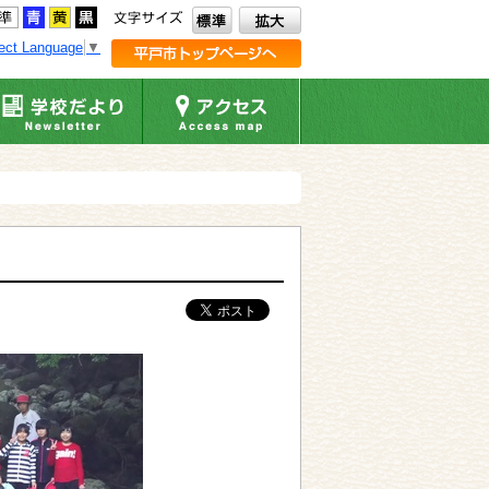
ect Language
▼