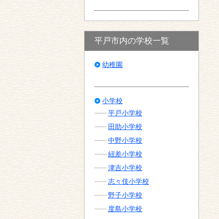
平戸市内の学校一覧
幼稚園
小学校
平戸小学校
田助小学校
中野小学校
紐差小学校
津吉小学校
志々伎小学校
野子小学校
度島小学校