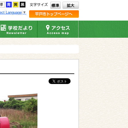
ect Language
▼