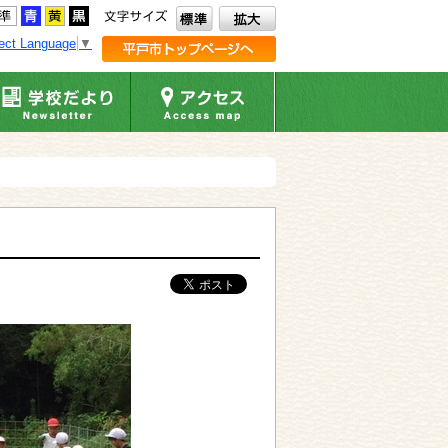
ect Language
▼