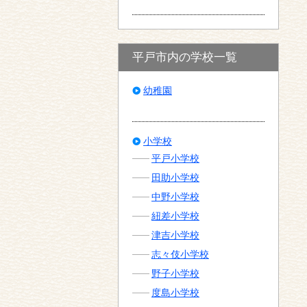
平戸市内の学校一覧
幼稚園
小学校
平戸小学校
田助小学校
中野小学校
紐差小学校
津吉小学校
志々伎小学校
野子小学校
度島小学校