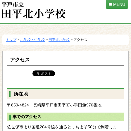
MENU
本
文
へ
トップ
>
小学校・中学校
>
田平北小学校
> アクセス
移
動
アクセス
所在地
〒859-4824 長崎県平戸市田平町小手田免970番地
車でのアクセス
佐世保市より国道204号線を通ると，およそ50分で到着しま