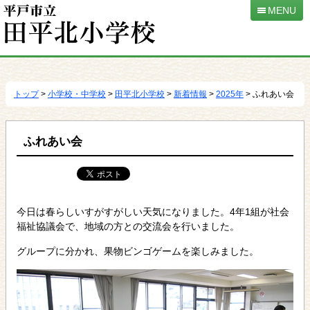
MENU
本
文
へ
トップ
>
小学校・中学校
>
田平北小学校
>
新着情報
>
2025年
> ふれあい会
移
動
ふれあい会
今日は春らしいすがすがしい天気になりました。4年1組が社会
福祉協議会で、地域の方との交流会を行いました。
グループに分かれ、果物ビンゴゲームを楽しみました。