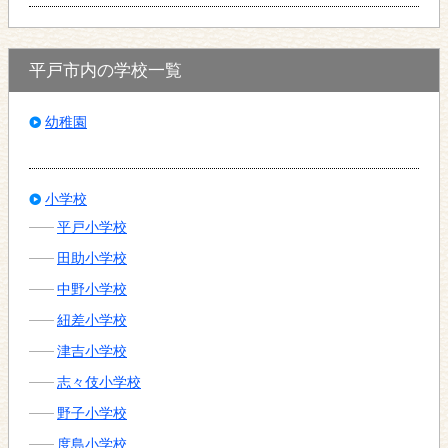
平戸市内の学校一覧
幼稚園
小学校
平戸小学校
田助小学校
中野小学校
紐差小学校
津吉小学校
志々伎小学校
野子小学校
度島小学校