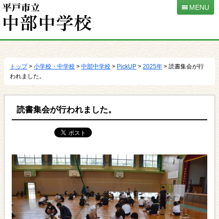
MENU
本
文
へ
トップ
>
小学校・中学校
>
中部中学校
>
PickUP
>
2025年
> 読書集会が行
移
われました。
動
読書集会が行われました。