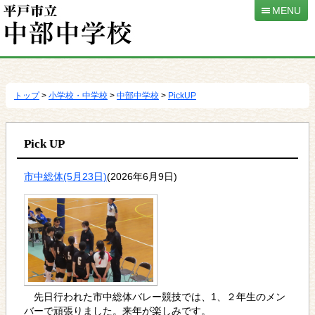
MENU
本
文
へ
トップ
>
小学校・中学校
>
中部中学校
>
PickUP
移
動
Pick UP
市中総体(5月23日)
(2026年6月9日)
先日行われた市中総体バレー競技では、1、２年生のメン
バーで頑張りました。来年が楽しみです。