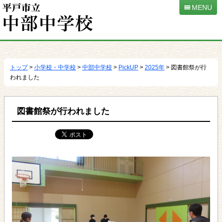
MENU
本
文
へ
トップ
>
小学校・中学校
>
中部中学校
>
PickUP
>
2025年
> 図書館祭が行
移
われました
動
図書館祭が行われました