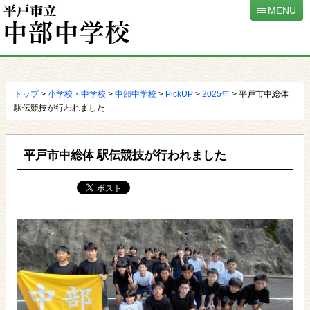
MENU
本
文
へ
トップ
>
小学校・中学校
>
中部中学校
>
PickUP
>
2025年
> 平戸市中総体
移
駅伝競技が行われました
動
平戸市中総体 駅伝競技が行われました